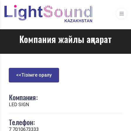
Компания жайлы ақпарат
<<Тізімге оралу
Компания:
LED SIGN
Телефон:
7 7010673333