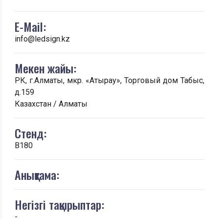
E-Mail:
info@ledsign.kz
Мекен жайы:
РК, г.Алматы, мкр. «Атырау», Торговый дом Табыс,
д.159
Казахстан / Алматы
Стенд:
B180
Анықтама:
Негізгі тақырыптар:
-