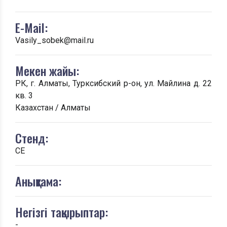
E-Mail:
Vasily_sobek@mail.ru
Мекен жайы:
РК, г. Алматы, Турксибский р-он, ул. Майлина д. 22
кв. 3
Казахстан / Алматы
Стенд:
CE
Анықтама:
Негізгі тақырыптар:
-